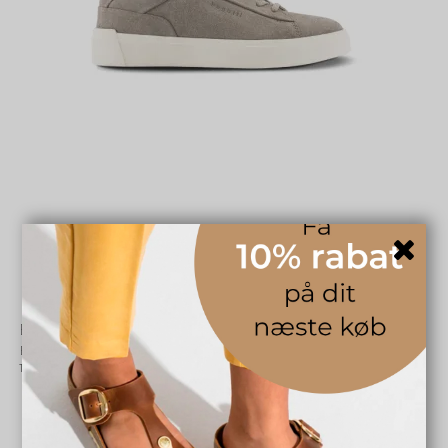
Bugatti sneaker - grå 321AMU011400
Bugatti
1616103120
899,00 DKK