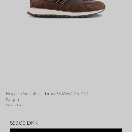
Bugatti Sneaker - brun 332AWC031410
Bugatti
1616512430
899,00 DKK