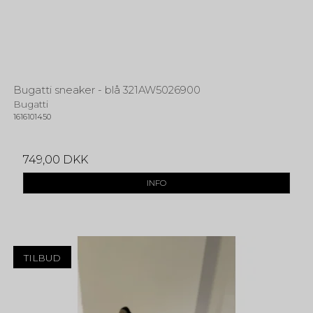
Bugatti sneaker - blå 321AW5026900
Bugatti
1616101450
749,00 DKK
INFO
TILBUD