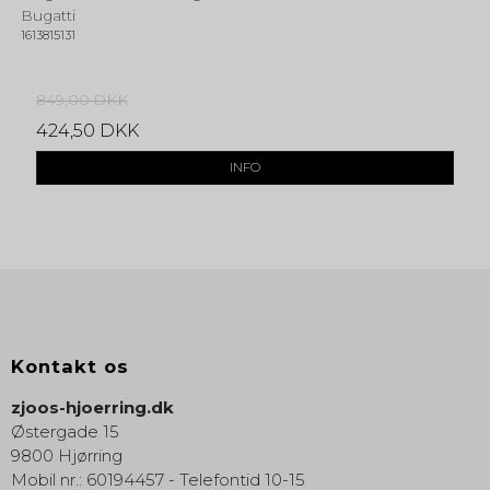
Bugatti
1613815131
849,00 DKK
424,50 DKK
INFO
Kontakt os
zjoos-hjoerring.dk
Østergade 15
9800 Hjørring
Mobil nr.
:
60194457 - Telefontid 10-15