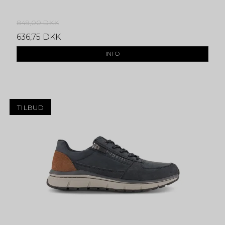
849,00 DKK
636,75 DKK
INFO
TILBUD