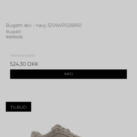
Bugatti sko - navy 321AWP026950
Bugatti
1616100250
749,00 DKK
524,30 DKK
INFO
TILBUD