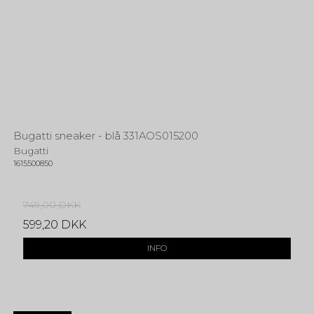
Bugatti sneaker - blå 331AOS015200
Bugatti
1615500850
749,00 DKK
599,20 DKK
INFO