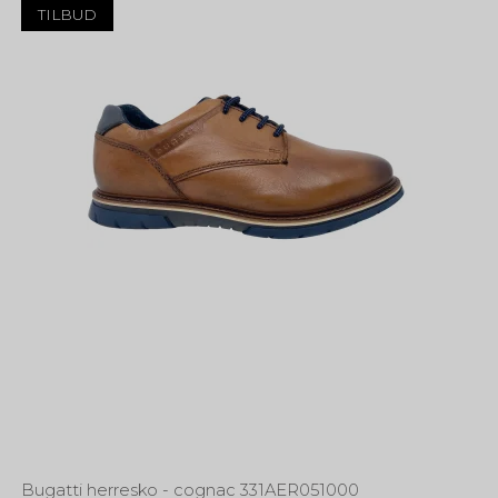
TILBUD
Bugatti herresko - cognac 331AER051000