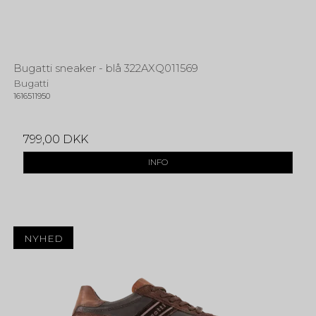
Bugatti sneaker - blå 322AXQ011569
Bugatti
1616511950
799,00 DKK
INFO
NYHED