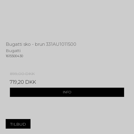
Bugatti sko - brun 331AU1011500
Bugatti
1615500430
899,00 DKK
719,20 DKK
INFO
TILBUD