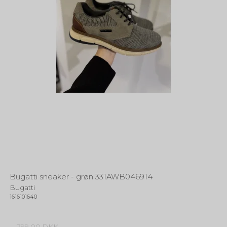
Bugatti sneaker - grøn 331AWB046914
Bugatti
1616101640
799,00 DKK