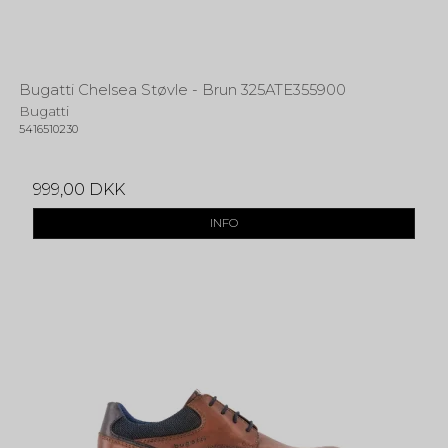
Bugatti Chelsea Støvle - Brun 325ATE355900
Bugatti
5416510230
999,00 DKK
INFO