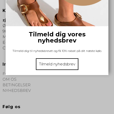
Kontakt os
zjoos-hjoerring.dk
Østergade 15
9800 Hjørring
Tilmeld dig vores
Mobil nr.
:
60194457 - Telefontid 10-15
nyhedsbrev
E-mail
:
hjoerring@zjoos.dk
CVR-nummer
:
35816682
Tilmeld dig til nyhedsbrevet og få 10% rabat på dit næste køb.
Tilmeld nyhedsbrev
Information
FORSIDE
OM OS
BETINGELSER
NYHEDSBREV
Følg os