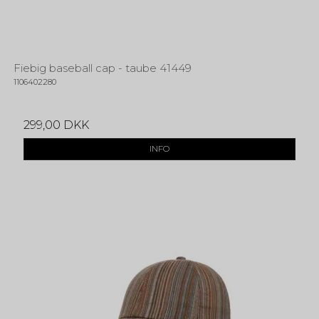
Fiebig baseball cap - taube 41449
1106402280
299,00 DKK
INFO