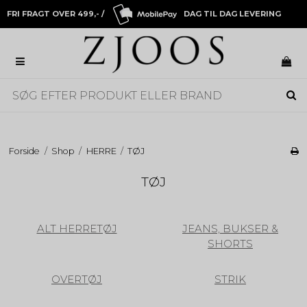
FRI FRAGT OVER 499,- /
DAG TIL DAG LEVERING
Forside
/
Shop
/
HERRE
/
TØJ
TØJ
ALT HERRETØJ
JEANS, BUKSER &
SHORTS
OVERTØJ
STRIK