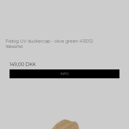
Fiebig UV duckercap - olive green 415012
1106402740
149,00 DKK
INFO