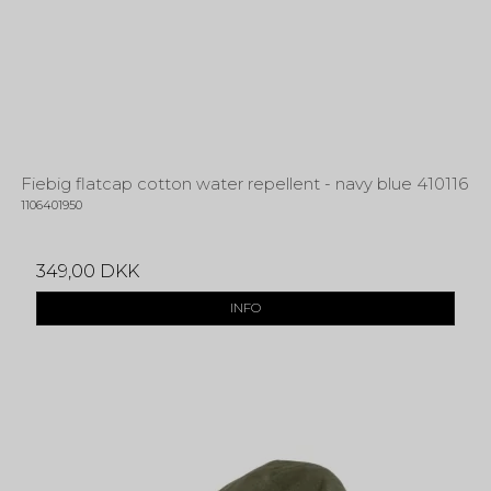
Fiebig flatcap cotton water repellent - navy blue 410116
1106401950
349,00 DKK
INFO