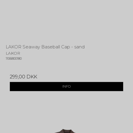
LAKOR Seaway Baseball Cap - sand
LAKOR
1106800180
299,00 DKK
INFO