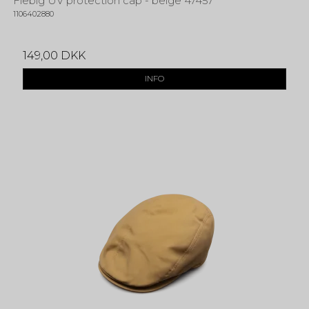
Fiebig UV protection cap - beige 47457
1106402880
149,00 DKK
INFO