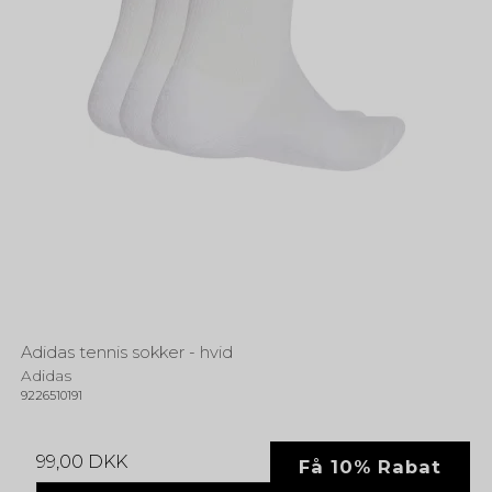
Adidas tennis sokker - hvid
Adidas
9226510191
99,00 DKK
Få 10% Rabat