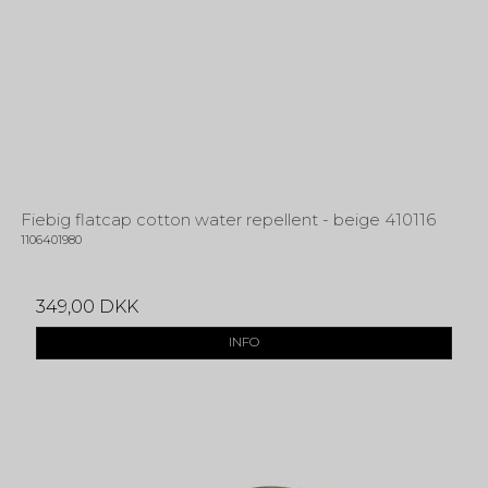
Fiebig flatcap cotton water repellent - beige 410116
1106401980
349,00 DKK
INFO