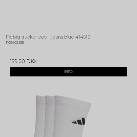
Fiebig trucker cap - jeans blue 414518
1106402555
199,00 DKK
INFO