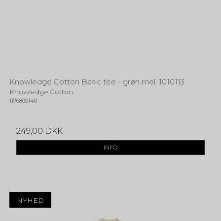
Knowledge Cotton Basic tee - grøn mel. 1010113
Knowledge Cotton
1176800140
249,00 DKK
INFO
NYHED