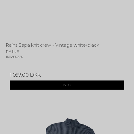
Rains Sapa knit crew - Vintage white/black
RAINS
1166800220
1.099,00 DKK
INFO