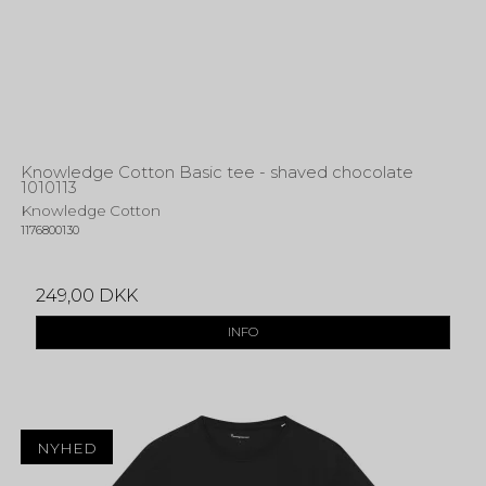
Knowledge Cotton Basic tee - shaved chocolate
1010113
Knowledge Cotton
1176800130
249,00 DKK
INFO
NYHED