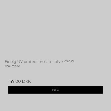
Fiebig UV protection cap - olive 47457
1106402840
149,00 DKK
INFO