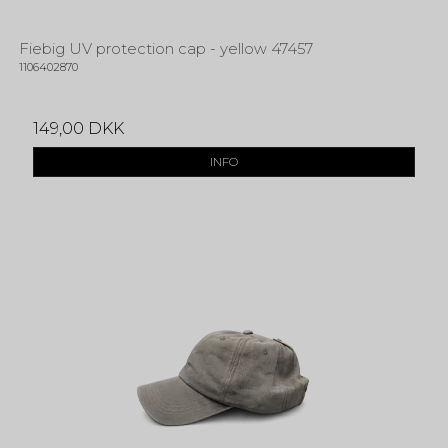
Fiebig UV protection cap - yellow 47457
1106402870
149,00 DKK
INFO