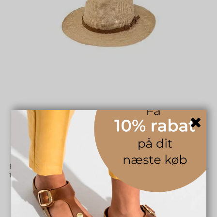
Fiebig straw hat 166801 - nature
1106401835
499,00 DKK