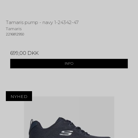
Tamaris pump - navy 1-24342-47
Tamaris
2216812950
699,00 DKK
INFO
NYHED