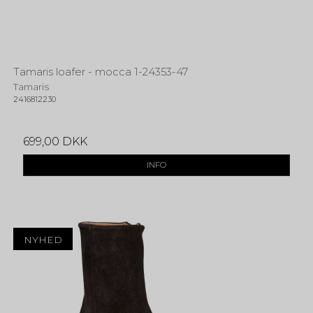
Tamaris loafer - mocca 1-24353-47
Tamaris
2416812230
699,00 DKK
INFO
NYHED