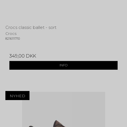
Crocs classic ballet - sort
Crocs
8216111710
349,00 DKK
INFO
NYHED