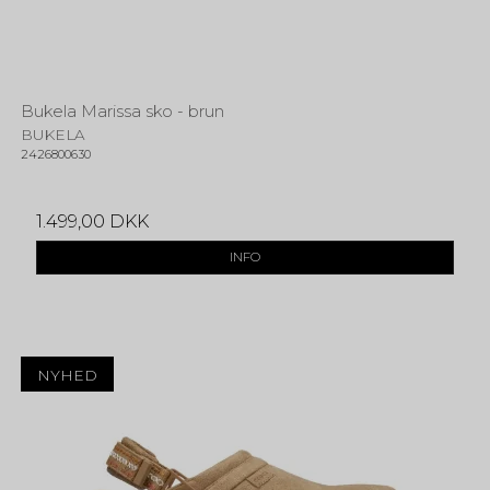
Bukela Marissa sko - brun
BUKELA
2426800630
1.499,00 DKK
INFO
NYHED