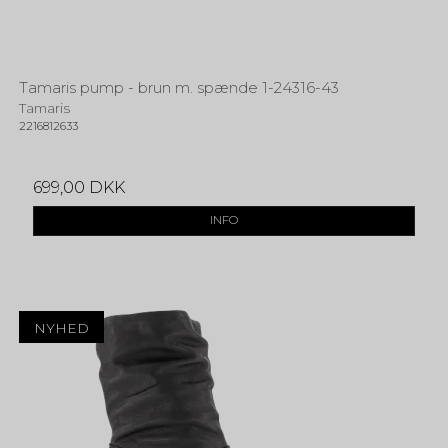
Tamaris pump - brun m. spænde 1-24316-43
Tamaris
2216812633
699,00 DKK
INFO
NYHED