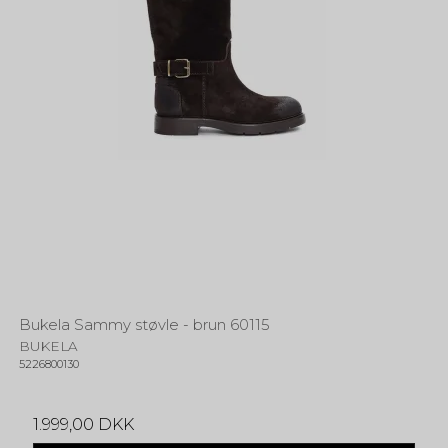
Bukela Sammy støvle - brun 60115
BUKELA
5226800130
1.999,00 DKK