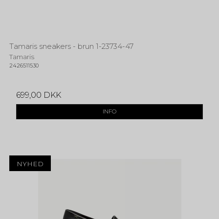
Tamaris sneakers - brun 1-23734-47
Tamaris
2426511530
699,00 DKK
INFO
NYHED