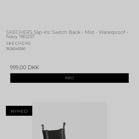
SKECHERS Slip-ins: Switch Back - Mist - Waterproof -
Navy 180257
SKECHERS
7626540550
999,00 DKK
INFO
NYHED