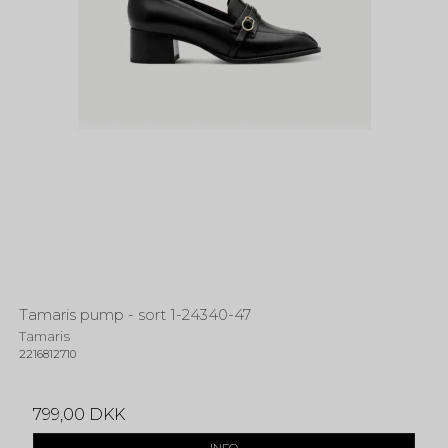
Tamaris pump - sort 1-24340-47
Tamaris
2216812710
799,00 DKK