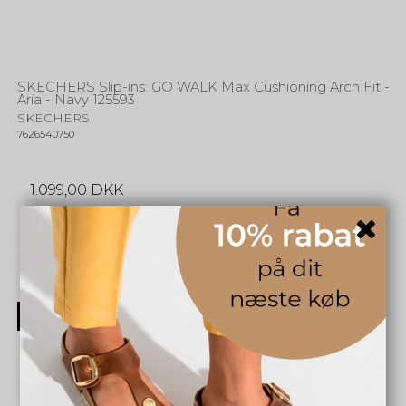
SKECHERS Slip-ins: GO WALK Max Cushioning Arch Fit -
Aria - Navy 125593
SKECHERS
7626540750
1.099,00 DKK
INFO
NYHED