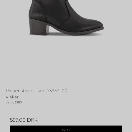
Rieker støvle - sort 73954-00
Rieker
5216530110
899,00 DKK
INFO