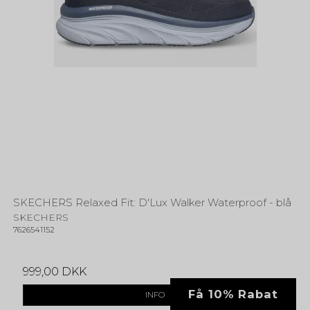
SKECHERS Relaxed Fit: D'Lux Walker Waterproof - blå
SKECHERS
7626541152
999,00 DKK
Få 10% Rabat
INFO