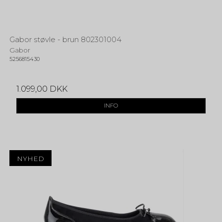
Gabor støvle - brun 802301004
Gabor
5256815430
1.099,00 DKK
INFO
NYHED