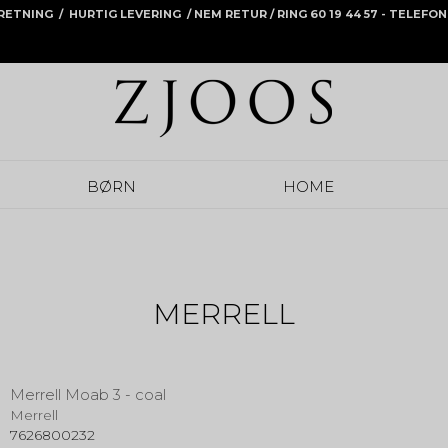
RRETNING / HURTIG LEVERING /
NEM RETUR
/ RING 60 19 44 57 - TELEF
BØRN
HOME
MERRELL
Merrell Moab 3 - coal
Merrell
7626800232