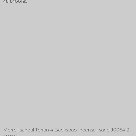
4616400185
Merrell sandal Terran 4 Backstrap Incense- sand J006412