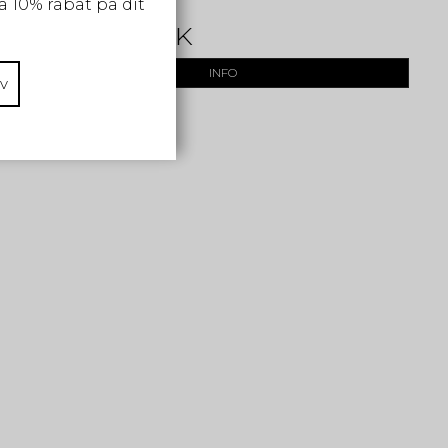
å 10% rabat på dit
1.199,00 DKK
INFO
v