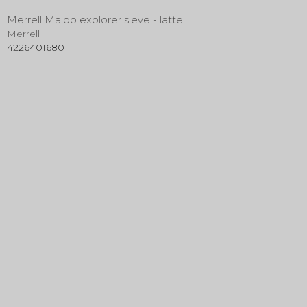
Merrell Maipo explorer sieve - latte
Merrell
4226401680