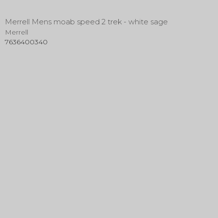
Merrell Mens moab speed 2 trek - white sage
Merrell
7636400340