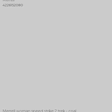
Merrell
4226152080
Merrell woman speed strike 2 trek - coal