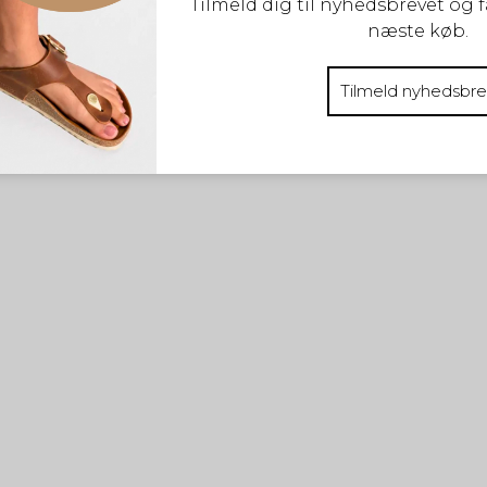
Tilmeld dig til nyhedsbrevet og f
Merrell promorph sneaker - hvid
næste køb.
Merrell
7626400490
Tilmeld nyhedsbre