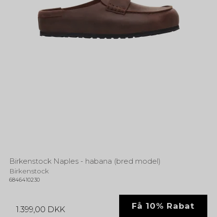
Birkenstock Naples - habana (bred model)
Birkenstock
6846410230
Få 10% Rabat
1.399,00 DKK