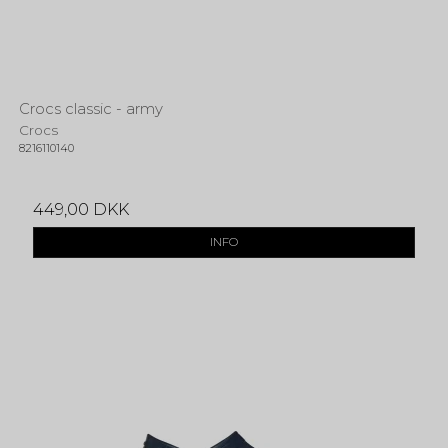
Crocs classic - army
Crocs
8216110140
449,00 DKK
INFO