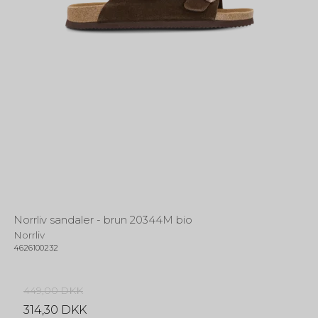
Norrliv sandaler - brun 20344M bio
Norrliv
4626100232
449,00 DKK
314,30 DKK