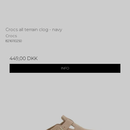
Crocs all terrain clog - navy
Crocs
8216110250
449,00 DKK
INFO