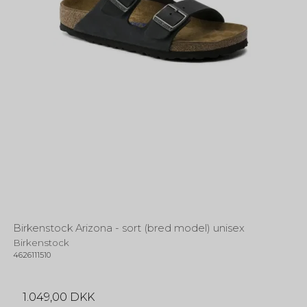
Birkenstock Arizona - sort (bred model) unisex
Birkenstock
4626111510
1.049,00 DKK