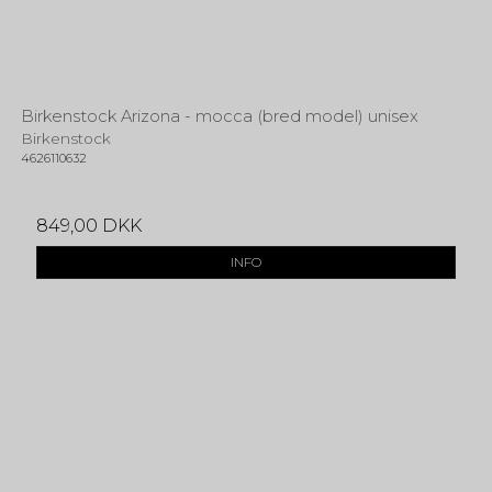
Birkenstock Arizona - mocca (bred model) unisex
Birkenstock
4626110632
849,00 DKK
INFO