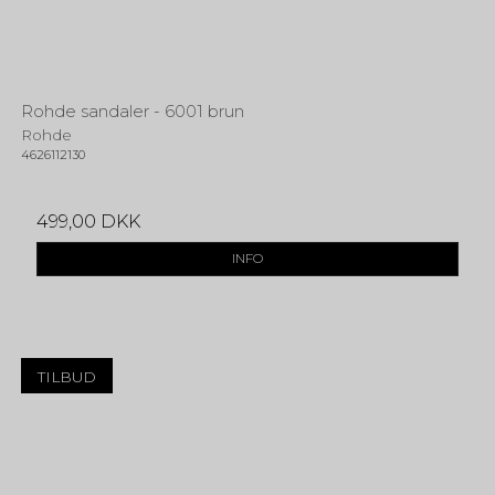
Rohde sandaler - 6001 brun
Rohde
4626112130
499,00 DKK
INFO
TILBUD