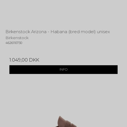
Birkenstock Arizona - Habana (bred model) unisex
Birkenstock
4626110730
1.049,00 DKK
INFO