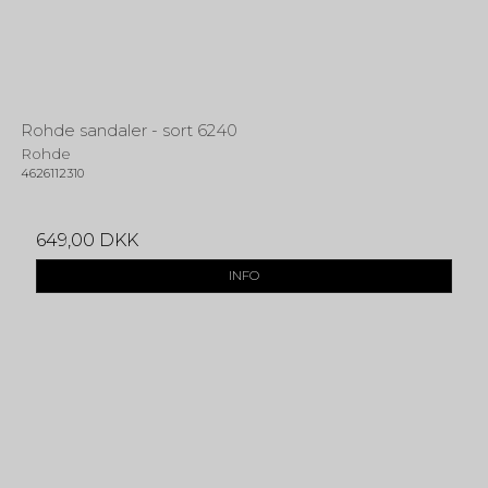
Rohde sandaler - sort 6240
Rohde
4626112310
649,00 DKK
INFO