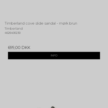
Timberland cove slide sandal - mørk brun
Timberland
4626400230
699,00 DKK
INFO