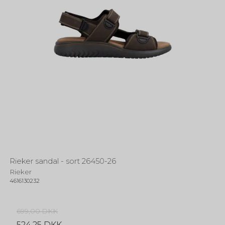
Rieker sandal - sort 26450-26
Rieker
4616130232
699,00 DKK
524,25 DKK