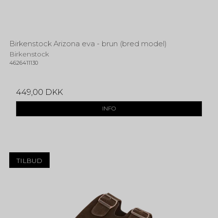
Birkenstock Arizona eva - brun (bred model)
Birkenstock
4626411130
449,00 DKK
INFO
TILBUD