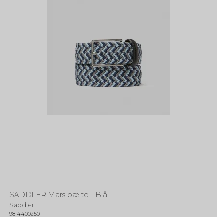
SADDLER Mars bælte - Blå
Saddler
9814400250