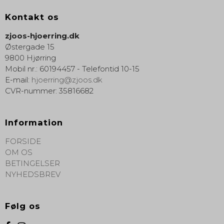
Kontakt os
zjoos-hjoerring.dk
Østergade 15
9800 Hjørring
Mobil nr.
:
60194457 - Telefontid 10-15
E-mail
:
hjoerring@zjoos.dk
CVR-nummer
:
35816682
Information
FORSIDE
OM OS
BETINGELSER
NYHEDSBREV
Følg os