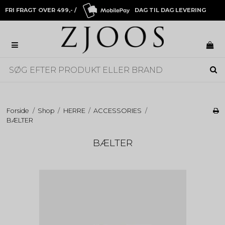
FRI FRAGT OVER 499,- /
DAG TIL DAG LEVERING
Forside
/
Shop
/
HERRE
/
ACCESSORIES
/
BÆLTER
BÆLTER