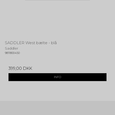
SADDLER West bælte - blå
Saddler
9811800450
399,00 DKK
INFO