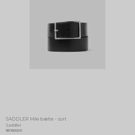
SADDLER Mile bælte - sort
Saddler
9811800610