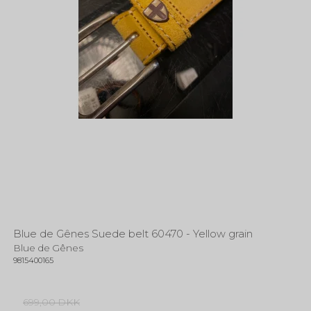
Blue de Gênes Suede belt 60470 - Yellow grain
Blue de Gênes
9815400165
699,00 DKK