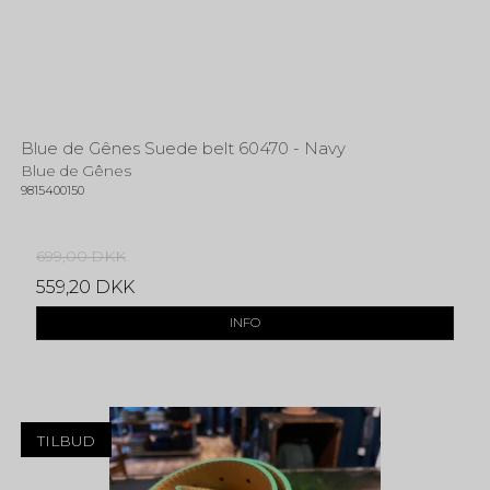
Blue de Gênes Suede belt 60470 - Navy
Blue de Gênes
9815400150
699,00 DKK
559,20 DKK
INFO
TILBUD