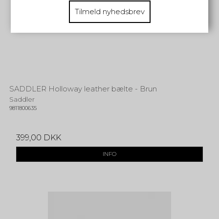
Tilmeld nyhedsbrev
SADDLER Holloway leather bælte - Brun
Saddler
9811800635
399,00 DKK
INFO