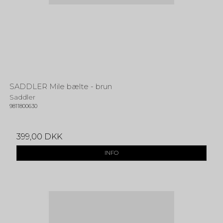
SADDLER Mile bælte - brun
Saddler
9811800630
399,00 DKK
INFO