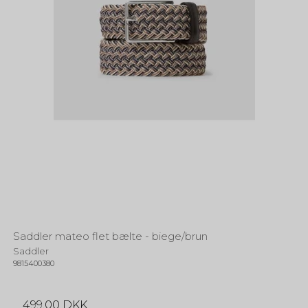
Saddler mateo flet bælte - biege/brun
Saddler
9815400380
499,00 DKK