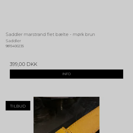
Saddler marstrand flet bælte - mørk brun
Saddler
9815400235
399,00 DKK
INFO
TILBUD