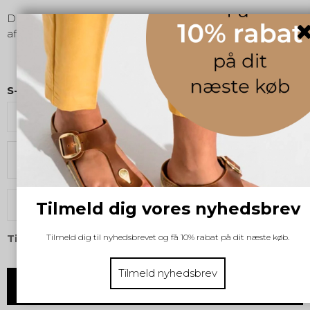
Dette elegante mini tørklæde er designet i smukke,
afstemte farver, der giver et roligt og stilfuldt udtryk.
S-M-L:
ONESIZE
Vælg størrelse
KØB
Tilmeld dig vores nyhedsbrev
Tilmeld dig til nyhedsbrevet og få 10% rabat på dit næste køb.
Tilføj til ønskeliste
Tilmeld nyhedsbrev
MANGLER DU HJÆLP? - RING: 60194457 - Telefontid 