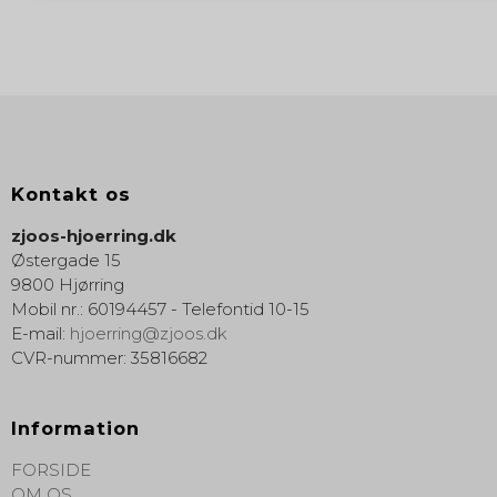
Kontakt os
zjoos-hjoerring.dk
Østergade 15
9800 Hjørring
Mobil nr.
:
60194457 - Telefontid 10-15
E-mail
:
hjoerring@zjoos.dk
CVR-nummer
:
35816682
Information
FORSIDE
OM OS