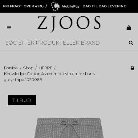
FRI FRAGT OVER 499,- /
DAG TIL DAG LEVERING
Forside
/
Shop
/
HERRE
/
Knowledge Cotton Ash comfort structure shorts -
grey stripe 1050089
TILBUD