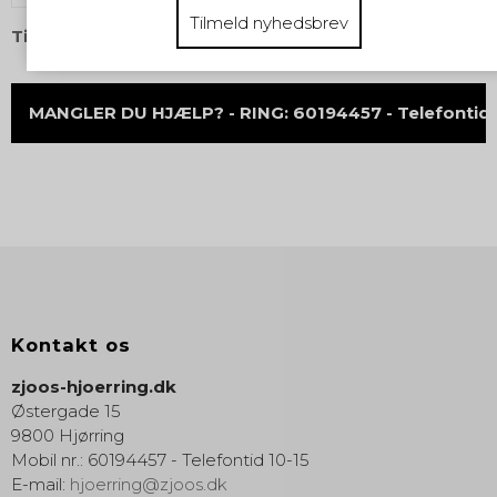
Tilmeld nyhedsbrev
Tilføj til ønskeliste
MANGLER DU HJÆLP? - RING: 60194457 - Telefontid 
Kontakt os
zjoos-hjoerring.dk
Østergade 15
9800 Hjørring
Mobil nr.
:
60194457 - Telefontid 10-15
E-mail
:
hjoerring@zjoos.dk