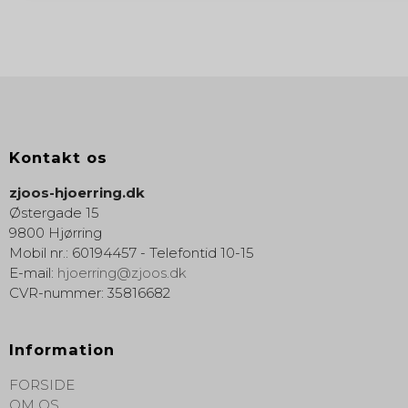
Kontakt os
zjoos-hjoerring.dk
Østergade 15
9800 Hjørring
Mobil nr.
:
60194457 - Telefontid 10-15
E-mail
:
hjoerring@zjoos.dk
CVR-nummer
:
35816682
Information
FORSIDE
OM OS