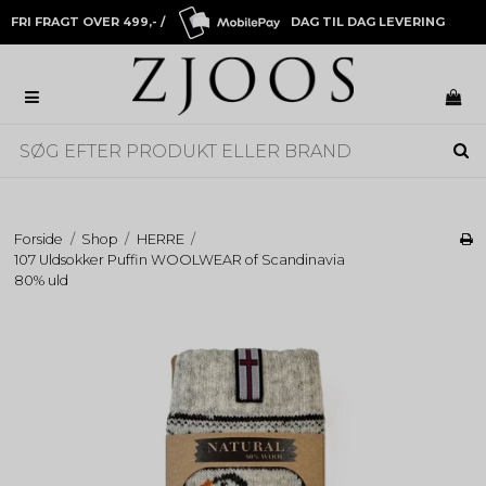
FRI FRAGT OVER 499,- /
DAG TIL DAG LEVERING
Forside
/
Shop
/
HERRE
/
107 Uldsokker Puffin WOOLWEAR of Scandinavia
80% uld