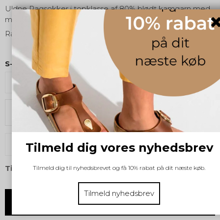
Uldne Ragsokker i topklasse af 80% blødt kamgarn med
motivet af en puffin.
Ragsokkerne har lille vævet færøsk flag.
S-M-L:
Str. 35-38
Str. 43-46
Vælg størrelse
KØB
Tilmeld dig vores nyhedsbrev
Tilføj til ønskeliste
Tilmeld dig til nyhedsbrevet og få 10% rabat på dit næste køb.
Tilmeld nyhedsbrev
MANGLER DU HJÆLP? - RING: 60194457 - Telefontid 