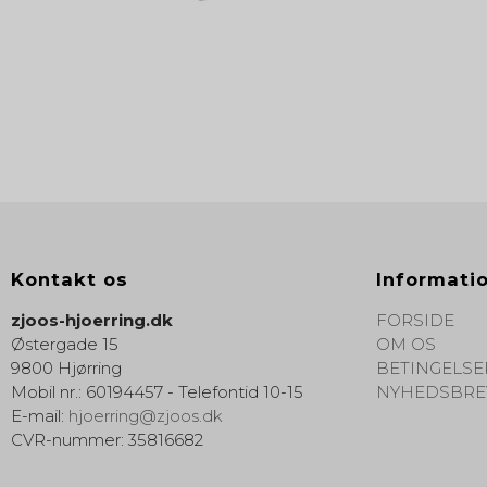
Kontakt os
Informati
zjoos-hjoerring.dk
FORSIDE
Østergade 15
OM OS
9800 Hjørring
BETINGELSE
Mobil nr.
:
60194457 - Telefontid 10-15
NYHEDSBRE
E-mail
:
hjoerring@zjoos.dk
CVR-nummer
:
35816682