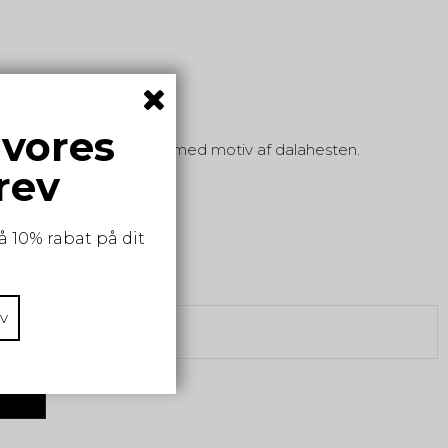
 vores
 af 80% blødt kamgarn, med motiv af dalahesten.
lag.
rev
å 10% rabat på dit
v