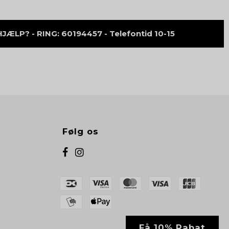
ÆLP? - RING: 60194457 - Telefontid 10-15
Følg os
Få 10% Rabat