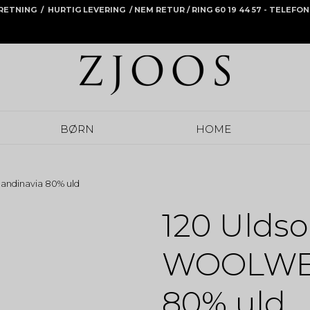
RRETNING / HURTIG LEVERING /
NEM RETUR
/ RING 60 19 44 57 - TELEF
BØRN
HOME
andinavia 80% uld
120 Uldso
WOOLWEA
80% uld