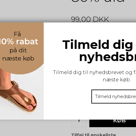
99,00 DKK
Woolwear
Tilmeld dig
Uldne Ragsokker i topklasse
Ragsokkerne har lille svensk f
nyhedsb
S-M-L:
Tilmeld dig til nyhedsbrevet og f
næste køb.
Str. 35-38
Str. 43-46
Tilmeld nyhedsbre
Vælg størrelse
KØB
Tilføj til ønskeliste