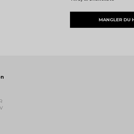
MANGLER DU HJ
on
R
V