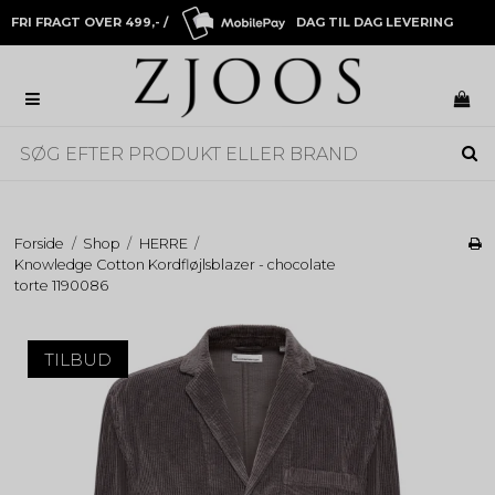
FRI FRAGT OVER 499,- /
DAG TIL DAG LEVERING
Forside
/
Shop
/
HERRE
/
Knowledge Cotton Kordfløjlsblazer - chocolate
torte 1190086
TILBUD