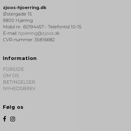
zjoos-hjoerring.dk
Østergade 15
9800 Hjørring
Mobil nr.
:
60194457 - Telefontid 10-15
E-mail
:
hjoerring@zjoos.dk
CVR-nummer
:
35816682
Information
FORSIDE
OM OS
BETINGELSER
NYHEDSBREV
Følg os