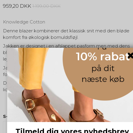
959,20 DKK
1.199,00 DKK
Knowledge Cotton
Denne blazer kombinerer det klassisk snit med den bløde
komfort fra økologisk bomuldsfløjl.
Jakken er designet i en afslappet pasform men med dens
blazer look er den ideel til både smarte og afslappede
lejligheder.
Jakken lukkes med tre knapper og tre påsyede lommer
foran giver den et tidløst look med praktiske detaljer.
Den bløde fløjlskvalitet gør den både varm og lækker i de
lidt køligere måneder.
S-M-L:
M
L
XXL
Tilmeld dig vores nyhedsbrev