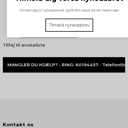
Tilmeld dig til nyhedsbrevet og få 10% rabat på dit næste køb.
Vælg størrelse
Tilmeld nyhedsbrev
KØB
Tilføj til ønskeliste
MANGLER DU HJÆLP? - RING: 60194457 - Telefontid 
Kontakt os