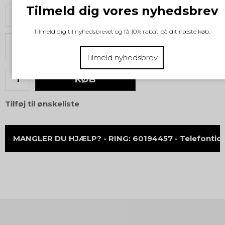
Tilmeld dig vores nyhedsbrev
37
38
Tilmeld dig til nyhedsbrevet og få 10% rabat på dit næste køb.
Vælg størrelse
Tilmeld nyhedsbrev
KØB
Tilføj til ønskeliste
MANGLER DU HJÆLP? - RING: 60194457 - Telefontid 