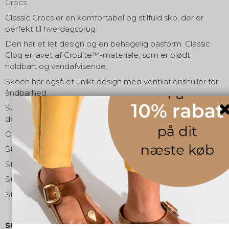
Crocs
Classic Crocs er en komfortabel og stilfuld sko, der er
perfekt til hverdagsbrug.
Den har et let design og en behagelig pasform. Classic
Clog er lavet af Croslite™-materiale, som er blødt,
holdbart og vandafvisende.
Skoen har også et unikt design med ventilationshuller for
åndbarhed.
Super smuk rød farve, perfekt til hvis man ønsker at gøre
det lidt vildere og anderledes.
OBS. de går over to størrelser.
Str. 35 - EUR 35-36
Str. 37 - EUR 37-38
Str. 39 - EUR 39-40
Str. 41 - EUR 41-42
Størrelse: