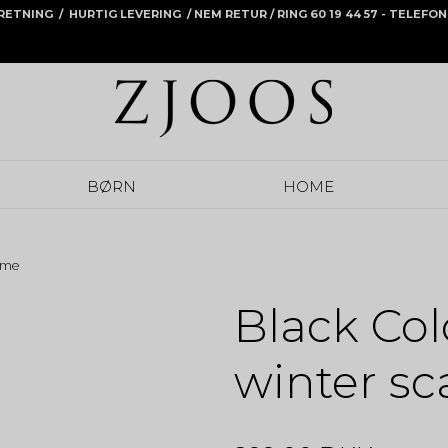
RRETNING / HURTIG LEVERING /
NEM RETUR
/ RING 60 19 44 57 - TELEF
BØRN
HOME
reme
Black Co
winter sc