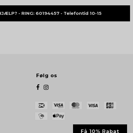
ÆLP? - RING: 60194457 - Telefontid 10-15
Følg os
Få 10% Rabat