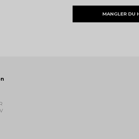
MANGLER DU HJ
on
R
V