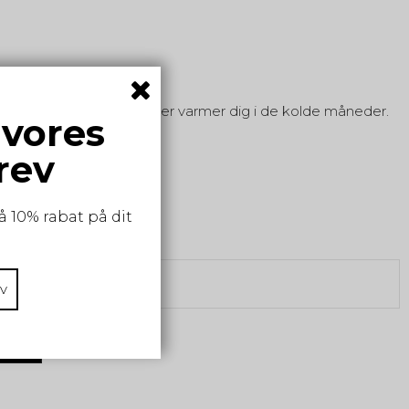
læde i leopardmønster, der varmer dig i de kolde måneder.
 vores
rev
å 10% rabat på dit
v