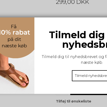
299,00 DKK
Lækkert og blødt vintertørk
Tilmeld dig
100% Akryl.
nyhedsb
S-M-L:
Tilmeld dig til nyhedsbrevet og f
ONESIZE
næste køb.
Vælg størrelse
Tilmeld nyhedsbre
KØB
Tilføj til ønskeliste