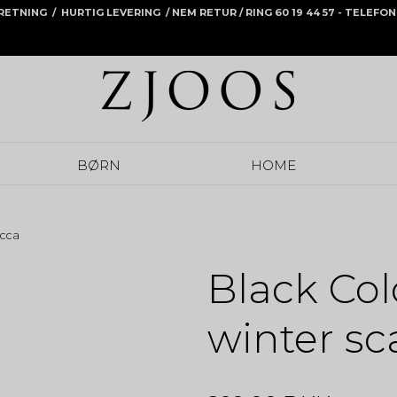
RRETNING / HURTIG LEVERING /
NEM RETUR
/ RING 60 19 44 57 - TELEF
BØRN
HOME
occa
Black Co
winter sc