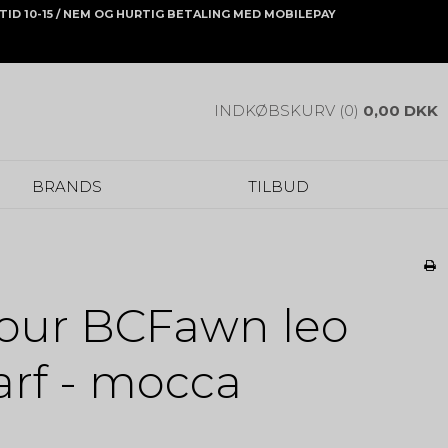
ONTID 10-15 / NEM OG HURTIG BETALING MED MOBILEPAY
INDKØBSKURV (0)
0,00 DKK
BRANDS
TILBUD
lour BCFawn leo
arf - mocca