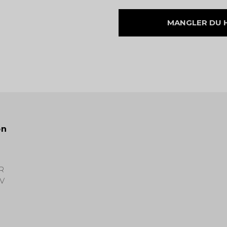
MANGLER DU HJ
on
R
V