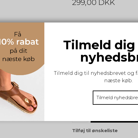
299,00 DKK
Lækkert og blødt vintertørk
Tilmeld dig
100% Akryl.
nyhedsb
S-M-L:
Tilmeld dig til nyhedsbrevet og f
ONESIZE
næste køb.
Vælg størrelse
Tilmeld nyhedsbre
KØB
Tilføj til ønskeliste