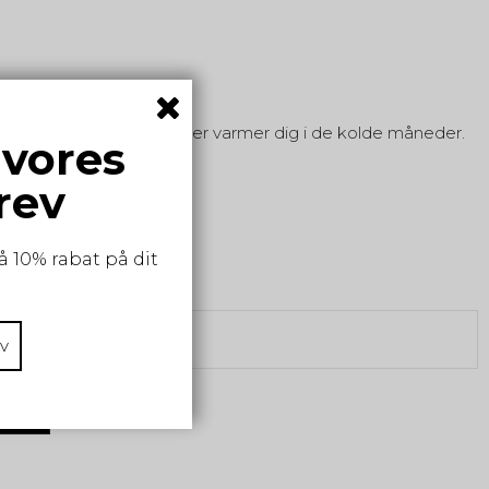
læde i leopardmønster, der varmer dig i de kolde måneder.
 vores
rev
å 10% rabat på dit
v