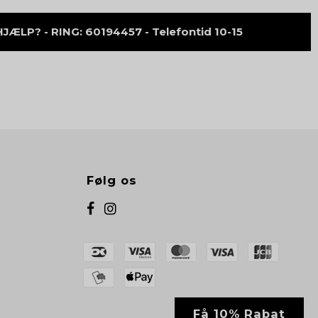
ÆLP? - RING: 60194457 - Telefontid 10-15
Følg os
Få 10% Rabat