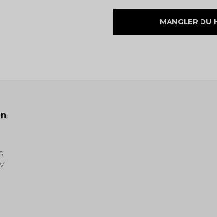
MANGLER DU HJ
on
R
V