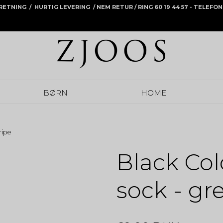
RRETNING / HURTIG LEVERING /
NEM RETUR
/ RING 60 19 44 57 - TELEF
BØRN
HOME
ripe
Black Co
sock - gr