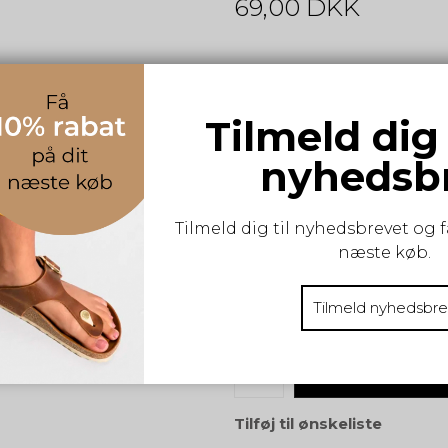
69,00 DKK
Flotte stribede strømper med
Tilmeld dig
One Size (36-41)
nyhedsb
S-M-L:
Tilmeld dig til nyhedsbrevet og f
ONESIZE
næste køb.
Tilmeld nyhedsbre
Vælg størrelse
KØB
Tilføj til ønskeliste