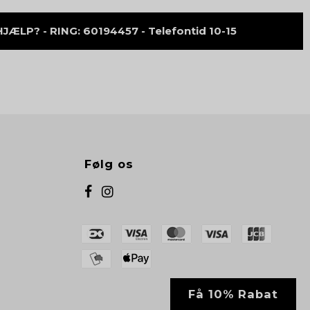
ÆLP? - RING: 60194457 - Telefontid 10-15
Følg os
Få 10% Rabat