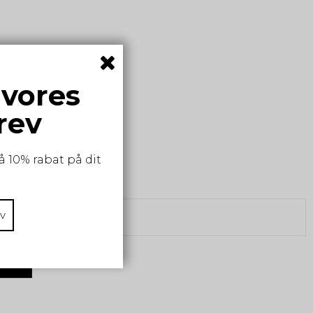
 en bred kontrast kant.
 vores
rev
å 10% rabat på dit
v