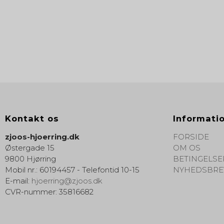
Kontakt os
Informati
zjoos-hjoerring.dk
FORSIDE
Østergade 15
OM OS
9800 Hjørring
BETINGELSE
Mobil nr.
:
60194457 - Telefontid 10-15
NYHEDSBRE
E-mail
:
hjoerring@zjoos.dk
CVR-nummer
:
35816682